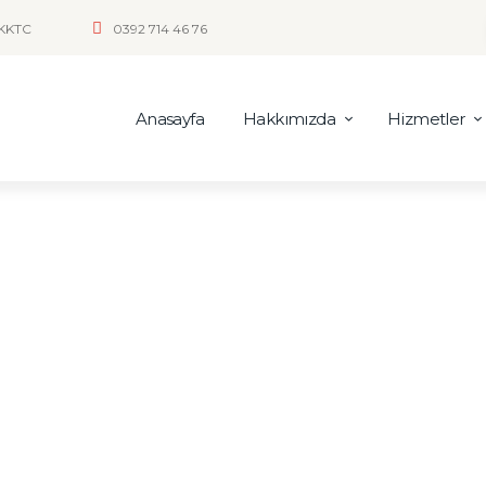
 KKTC
0392 714 46 76
Anasayfa
Hakkımızda
Hizmetler